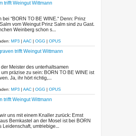
 trifft Weingut Wittmann
h bei “BORN TO BE WINE.“ Denn: Prinz
-Salm vom Weingut Prinz Salm sind zu Gast.
anchen Weinberg schon s...
laden:
MP3
|
AAC
|
OGG
|
OPUS
raven trifft Weingut Wittmann
 der Meister des unterhaltsamen
r, um präzise zu sein: BORN TO BE WINE ist
. Ja, ihr hört richtig,...
laden:
MP3
|
AAC
|
OGG
|
OPUS
 trifft Weingut Wittmann
r uns mit einem Knaller zurück: Ernst
aus Bernkastel an der Mosel ist bei BORN
Leidenschaft, umtriebige...