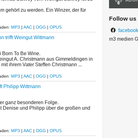
m gehört zu werden. Ein Winzer, der für
Follow us
laden:
MP3
|
AAC
|
OGG
|
OPUS
facebook
 trifft Weingut Wittmann
m3 medien 
i Born To Be Wine.
ingut A. Christmann aus Gimmeldingen in
mit ihrem Vater Steffen Christmann ...
laden:
MP3
|
AAC
|
OGG
|
OPUS
ft Philipp Wittmann
ner ganz besonderen Folge.
 Denise und Philipp über die großen und
laden:
MP3
|
AAC
|
OGG
|
OPUS