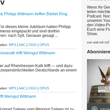
iv
Wenn Ihr Gen
teilen möcht
 & Philipp Wittmann treffen Bärbel Ring
Podcast. Noch
unserem Yout
den Video-Pod
 dieses kleine Jubiläum haben Philipp
Euch eine Fl
meras eingepackt und sind dorthin
Show.
en: nach Sylt. Genauer gesagt ...
von und mit m
laden:
MP3
|
AAC
|
OGG
|
OPUS
Abonnier
sserath trifft Weingut Wittmann
er auf Rheinhessen-Kalk trifft — und dazu
zerpersönlichkeiten Deutschlands an einem
laden:
MP3
|
AAC
|
OGG
|
OPUS
ifft Weingut Wittmann
 Konrad Salwey vom Weingut Salwey ist zu