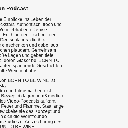
en Podcast
e Einblicke ins Leben der
kstars. Authentisch, frech und
Weinliebhaberin Denise
et Euch an den Tisch mit den
Deutschlands, die ihre
 einschenken und dabei aus
chen plaudern. Gemeinsam
roße Lagen und geben tiefe
ie leeren Gläser bei BORN TO
ählen spannende Geschichten.
alle Weinliebhaber.
 von BORN TO BE WINE ist
sky.
tin und Filmemacherin ist
r Bewegtbildagentur m3 medien.
 des Video-Podcasts aufkam,
t Feuer und Flamme. Statt lange
ntwickelte sie das Konzept und
en sich die Weinfreunde
m Studio zur Aufzeichnung des
ORN TO BE WINE.