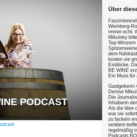
Über dies
Faszinierend
Weinberg-Roc
immer echt. 
Mikulsky bitt
Top-Winzern 
Spitzenweine
dem Nähkäst
kosten sie g
Einblicke. D
BE WINE erz
Ein Muss für 
Gastgeberin
Denise Mikul
Die Journalis
WINE PODCAST
Inhaberin de
Als die Idee
war sie sofor
zu fackeln e
odcast
seitdem treff
regelmäßig i
Podcasts B