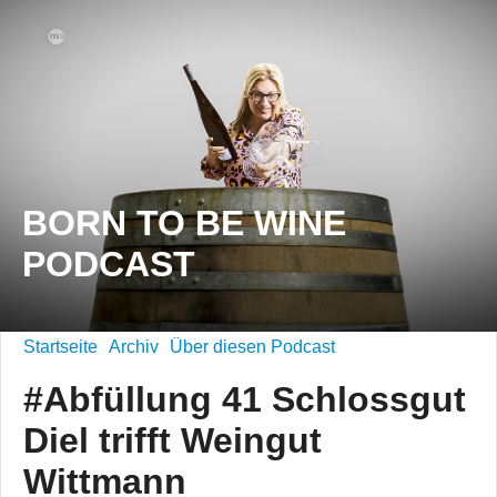
BORN TO BE WINE
PODCAST
Startseite
Archiv
Über diesen Podcast
#Abfüllung 41 Schlossgut
Diel trifft Weingut
Wittmann