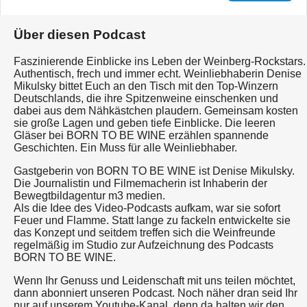
Über diesen Podcast
Faszinierende Einblicke ins Leben der Weinberg-Rockstars.
Authentisch, frech und immer echt. Weinliebhaberin Denise
Mikulsky bittet Euch an den Tisch mit den Top-Winzern
Deutschlands, die ihre Spitzenweine einschenken und
dabei aus dem Nähkästchen plaudern. Gemeinsam kosten
sie große Lagen und geben tiefe Einblicke. Die leeren
Gläser bei BORN TO BE WINE erzählen spannende
Geschichten. Ein Muss für alle Weinliebhaber.
Gastgeberin von BORN TO BE WINE ist Denise Mikulsky.
Die Journalistin und Filmemacherin ist Inhaberin der
Bewegtbildagentur m3 medien.
Als die Idee des Video-Podcasts aufkam, war sie sofort
Feuer und Flamme. Statt lange zu fackeln entwickelte sie
das Konzept und seitdem treffen sich die Weinfreunde
regelmäßig im Studio zur Aufzeichnung des Podcasts
BORN TO BE WINE.
Wenn Ihr Genuss und Leidenschaft mit uns teilen möchtet,
dann abonniert unseren Podcast. Noch näher dran seid Ihr
nur auf unserem Youtube-Kanal, denn da halten wir den